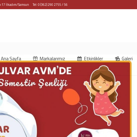
No:17 İlkadım/Samsun
Tel:
0 (362) 290 2755 / 56
Ana Sayfa
Markalarımız
Etkinlikler
Galeri